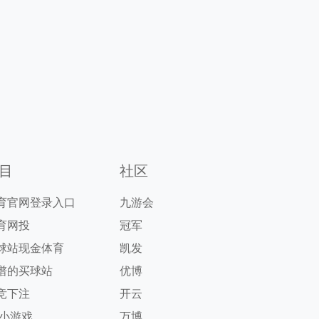
目
社区
育官网登录入口
九游会
育网投
冠军
球站现金体育
凯发
谱的买球站
优博
竞下注
开云
g小游戏
万博