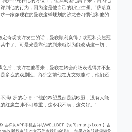
，我并不处在他的方位上，但我期望他留下来，因为他
评判他的行为，因为这是他自己的职业生涯。”萨哈直
要求一家像现在的曼联这样规划的沙龙去习惯他和他的
假定奇观或许发生的话，曼联顺利赢得了欧冠和英超冠
加其中了。可是光是靠他的到来就以为能改动这一切，
季之后，或许在他看来，曼联在转会商场表现得并不超
事是多么的戏剧性。终究之前他在尤文效能时，他们还
不满C罗的心情：“他的希望显然是踢欧冠，没有人能
的红魔主帅不可尊重，这令我不满，这欠好。”
© 吉祥坊APP手机吉祥坊WELLBET【访问smartjxf.com】吉
haowb 版权申明 本文不代表我们的观点。如果这篇转载侵犯您