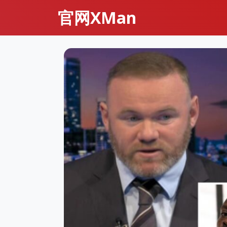
官网XMan