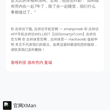
是无比的幸福和清闲。近期，他曾恶作剧：“我和德
布劳内在一起7年了，除了在一起睡觉，咱们什么
事都做过了。”
© 吉祥坊下载, 吉祥坊手机官网 一 xmanprowb © 吉祥坊
APP手机吉祥坊WELLBET【访问smartjxf.com】吉祥坊
官方网 © 吉祥体育官网，吉祥体育一 Haohaowb 版权申
明 本文不代表我们的观点。如果这篇转载侵犯您的版权，
请联系我们及时删除！
塞维利亚
德布劳内
曼城
官网XMan