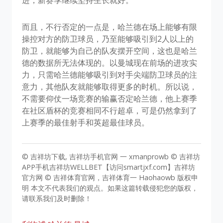
而且，不行否定的一点是，哈兰德在场上能够有限
操控对方的防卫球员，乃至能够吸引到2人以上的
防卫，就能够为自己的队友摆开空间，这也是哈兰
德的数据所无法体现的。以曼城现在前场的进攻实
力，只需哈兰德能够吸引到对手尖端防卫球员的注
意力，其他队友就能够取得更多的时机。所以说，
不需要仰仗一场竞赛的输赢否定哈兰德，他上赛季
在社区盾杯的竞赛相同不行超卓，可是仍然拿到了
上赛季的最佳射手和英超最佳球员。
© 吉祥坊下载, 吉祥坊手机官网 一 xmanprowb © 吉祥坊
APP手机吉祥坊WELLBET【访问smartjxf.com】吉祥坊
官方网 © 吉祥体育官网，吉祥体育一 Haohaowb 版权申
明 本文不代表我们的观点。如果这篇转载侵犯您的版权，
请联系我们及时删除！