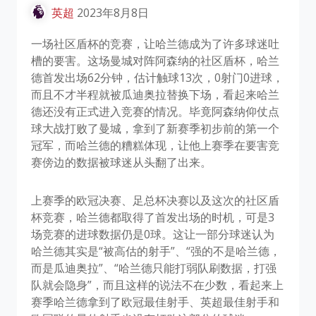
英超
2023年8月8日
一场社区盾杯的竞赛，让哈兰德成为了许多球迷吐
槽的要害。这场曼城对阵阿森纳的社区盾杯，哈兰
德首发出场62分钟，估计触球13次，0射门0进球，
而且不才半程就被瓜迪奥拉替换下场，看起来哈兰
德还没有正式进入竞赛的情况。毕竟阿森纳仰仗点
球大战打败了曼城，拿到了新赛季初步前的第一个
冠军，而哈兰德的糟糕体现，让他上赛季在要害竞
赛傍边的数据被球迷从头翻了出来。
上赛季的欧冠决赛、足总杯决赛以及这次的社区盾
杯竞赛，哈兰德都取得了首发出场的时机，可是3
场竞赛的进球数据仍是0球。这让一部分球迷认为
哈兰德其实是“被高估的射手”、“强的不是哈兰德，
而是瓜迪奥拉”、“哈兰德只能打弱队刷数据，打强
队就会隐身”，而且这样的说法不在少数，看起来上
赛季哈兰德拿到了欧冠最佳射手、英超最佳射手和