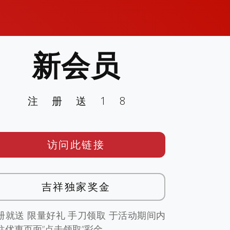
新会员
注册送18
访问此链接
吉祥独家奖金
册就送 限量好礼 手刀领取 于活动期间内
往优惠页面”点击领取”彩金。