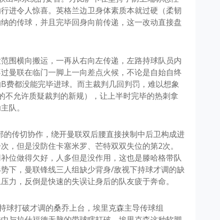
的行进令人惊喜。英格兰边卫身体素质本就过硬（柔韧
纳纳的传球，并且完毕回身向前传递，这一改动直接盘
大范围横向搬运，一再从右向左传递，左路持球队员内
不过曼联在临门一脚上一向差点火候，不论是自始自终
B费都没能完毕进球。而主裁判几回判罚，难以想象
的不允许质疑裁判的新规），让上半时完毕的热刺拿
助主队。
部的传切协作，绕开曼联双后腰直接挟制中后卫构成进
次，但是没防住卡塞米罗、芒特双双失位的第2次。
同补位做得欠好，人多但是没作用，这也是滕哈格带队
势下，曼联锋线三人组缺少背身/敌视下持球才调的缺
卫压力，反倒是快速的失误让身后的队友疲于奔命。
持球打破才调的桑乔上台，埃里克森主导传球组
传中与拉什福德无脑的带球瞎打破。埃里克森这种软脚