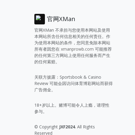
官网XMan
官网XMan 不承担与您使用本网站及使用
本网站所含任何信息相关的任何责任。作
为使用本网站的条件，您同意免除本网站
所有者因您在
xmanprowb.com
可能推荐
的任何第三方网站上使用任何服务而产生
的任何索赔。
关联方披露：Sportsbook & Casino
Review 可能会因访问体育博彩网站而获得
广告佣金。
18+岁以上。赌博可能令人上瘾，请理性
参与。
© Copyright
JXF2024
. All Rights
Reserved