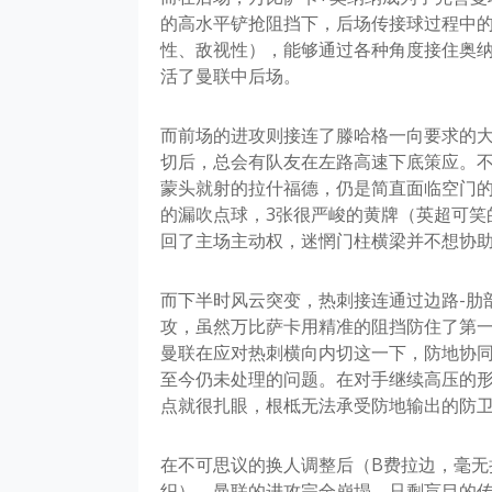
的高水平铲抢阻挡下，后场传接球过程中
性、敌视性），能够通过各种角度接住奥
活了曼联中后场。
而前场的进攻则接连了滕哈格一向要求的
切后，总会有队友在左路高速下底策应。
蒙头就射的拉什福德，仍是简直面临空门的
的漏吹点球，3张很严峻的黄牌（英超可笑
回了主场主动权，迷惘门柱横梁并不想协
而下半时风云突变，热刺接连通过边路-肋
攻，虽然万比萨卡用精准的阻挡防住了第一
曼联在应对热刺横向内切这一下，防地协
至今仍未处理的问题。在对手继续高压的形
点就很扎眼，根柢无法承受防地输出的防
在不可思议的换人调整后（B费拉边，毫无
织），曼联的进攻完全崩塌，只剩盲目的