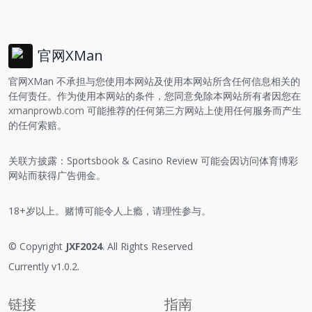
官网XMan
官网XMan 不承担与您使用本网站及使用本网站所含任何信息相关的
任何责任。作为使用本网站的条件，您同意免除本网站所有者因您在
xmanprowb.com
可能推荐的任何第三方网站上使用任何服务而产生
的任何索赔。
关联方披露：Sportsbook & Casino Review 可能会因访问体育博彩
网站而获得广告佣金。
18+岁以上。赌博可能令人上瘾，请理性参与。
© Copyright
JXF2024
. All Rights Reserved
Currently v1.0.2.
链接
指南