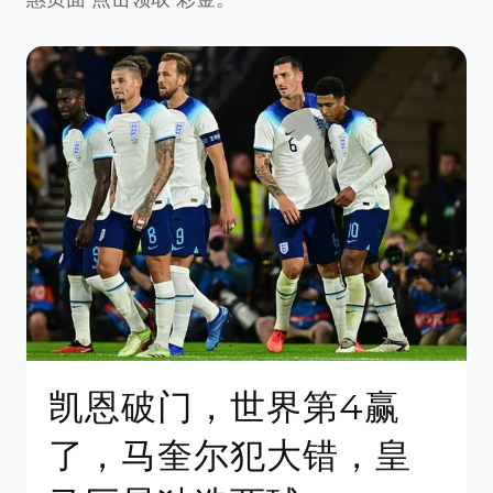
凯恩破门，世界第4赢
了，马奎尔犯大错，皇