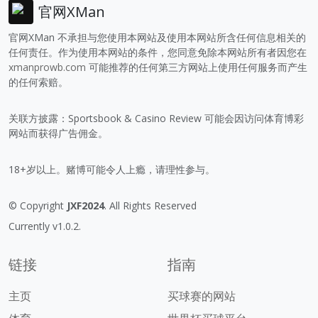
官网XMan
官网XMan 不承担与您使用本网站及使用本网站所含任何信息相关的
任何责任。作为使用本网站的条件，您同意免除本网站所有者因您在
xmanprowb.com
可能推荐的任何第三方网站上使用任何服务而产生
的任何索赔。
关联方披露：Sportsbook & Casino Review 可能会因访问体育博彩
网站而获得广告佣金。
18+岁以上。赌博可能令人上瘾，请理性参与。
© Copyright
JXF2024
. All Rights Reserved
Currently v1.0.2.
链接
指南
主页
买球赛的网站