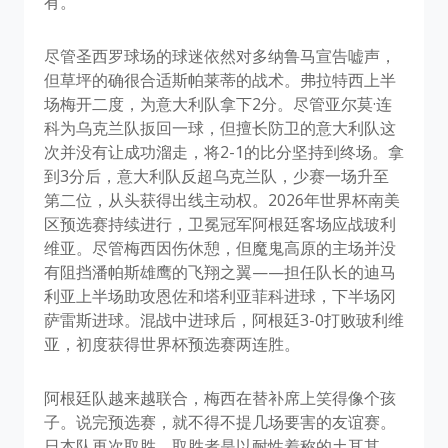
有。
尽管圣西罗球场的球迷依然对多纳鲁马宣告嘘声，
但草坪的确很合适斯帕莱蒂的战术。弗拉特西上半
场梅开二度，为意大利队拿下2分。尽管亚尔莫·连
科为乌克兰队扳回一球，但擅长防卫的意大利队这
次并没有让成功溜走，将2-1的比分坚持到终场。拿
到3分后，意大利队反超乌克兰队，少赛一场升至
第二位，从头获得出线主动权。2026年世界杯南美
区预选赛持续进行，卫冕冠军阿根廷客场应战玻利
维亚。尽管梅西因伤休憩，但魔鬼高原的主场并没
有阻挡潘帕斯雄鹰的飞翔之翼——担任队长的迪马
利亚上半场助攻恩佐和塔利亚菲科进球，下半场冈
萨雷斯进球。混战中进球后，阿根廷3-0打败玻利维
亚，初度获得世界杯预选赛两连胜。
阿根廷队越来越联合，梅西在替补席上笑得像个孩
子。说完预选赛，就不得不提几场要害的友谊赛。
日本队再次取胜，取胜者是以耐性着称的土耳其