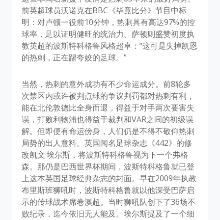
前英超球员沃诺克在BBC《毕竟比分》节目中标
明：对卢顿一役前10分钟，热刺具有高达97%的控
球率，足以证明健旺的统治力。萨顿则盛赞初度执
教英超的波斯特科格鲁风格超卓：“这可是失掉凯恩
的热刺，正在踢夸姣的足球。”
当然，热刺的意外成功有不少命运成分。前8轮多
次禁区内或许被判点球的争议判罚都对热刺有利，
能在北伦敦德比全身而退，得益于对手两次要害失
误，打败利物浦也得益于裁判和VAR之间的初级误
解。但即便有命运傍身，人们仍是不得不敬仰热刺
局势的出人意料。英国闻名足球杂志《442》的修
改凯文·埃尔斯，将波斯特科格鲁视为下一个弗格
森。那仍是巴西世界杯期间，波斯特科格鲁就已登
上这本英国足球经典杂志的封面。早在2009年执教
布里斯班狮吼时，波斯特科格鲁就以他深受巴萨启
示的传球战术席卷澳超。当时狮吼队创下了36场不
败纪录，迄今依旧无人能及。埃尔斯提及了一个细