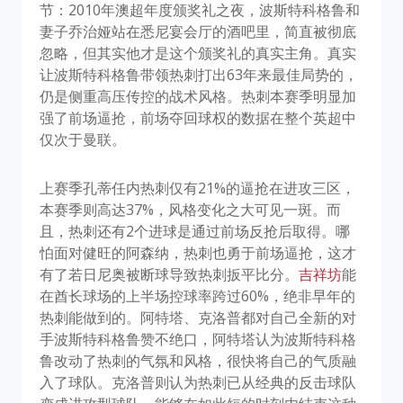
节：2010年澳超年度颁奖礼之夜，波斯特科格鲁和
妻子乔治娅站在悉尼宴会厅的酒吧里，简直被彻底
忽略，但其实他才是这个颁奖礼的真实主角。真实
让波斯特科格鲁带领热刺打出63年来最佳局势的，
仍是侧重高压传控的战术风格。热刺本赛季明显加
强了前场逼抢，前场夺回球权的数据在整个英超中
仅次于曼联。
上赛季孔蒂任内热刺仅有21%的逼抢在进攻三区，
本赛季则高达37%，风格变化之大可见一斑。而
且，热刺还有2个进球是通过前场反抢后取得。哪
怕面对健旺的阿森纳，热刺也勇于前场逼抢，这才
有了若日尼奥被断球导致热刺扳平比分。
吉祥坊
能
在酋长球场的上半场控球率跨过60%，绝非早年的
热刺能做到的。阿特塔、克洛普都对自己全新的对
手波斯特科格鲁赞不绝口，阿特塔认为波斯特科格
鲁改动了热刺的气氛和风格，很快将自己的气质融
入了球队。克洛普则认为热刺已从经典的反击球队