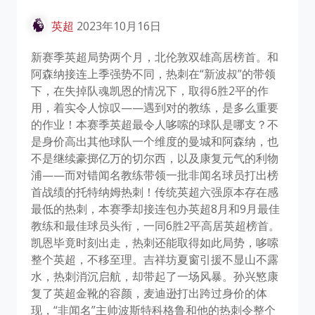
英超
2023年10月16日
新赛季英超局势两个月，北伦敦双雄高居榜首。和
阿森纳接连上季强势不同，热刺在“新波叔”的带领
下，在失掉队魂凯恩的情况下，取得6胜2平的作
用，着实令人惊叹——遇到对的教练，是多么重要
的作业！本赛季英超最令人哆嗦的球队是哪支？不
是身价高出其他球队一个维度的曼城和阿森纳，也
不是继续豪掷亿万的切尔西，以及康复元气的利物
浦——而对错闻名教练带领一批非闻名球员打出榜
首战绩的托特纳姆热刺！传统英超六强原本存在感
最低的热刺，本赛季却接连包办英超8月和9月最佳
教练和最佳球员头衔，一同6胜2平高居英超榜首。
凯恩毕竟时刻出走，热刺还能取得如此局势，哆嗦
整个英超，不移至理。吉祥坊夏窗引援不显山不露
水，热刺消沉启航，却带起了一场风暴。孙兴慜康
复了英超金靴的容颜，麦迪逊打出跨过身价的体
现，“非闻名”主帅波斯特科格鲁和他的热刺令整个