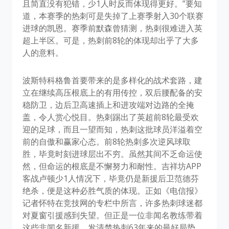
且简直没有犯错，少1人时反而体现得更好。”要知
道，本赛季的热刺可是失掉了上赛季射入30个联赛
进球的凯恩。赛季前默森曾猜测，热刺很难进入英
超上半区。可是，热刺前8轮的体现却出乎了大多
人的意料。
波斯特科格鲁首要带来的是多样化的战术套路，建
立在继续高压根底上的有用传控，双后腰配备的安
稳防卫，边后卫高速插上和进攻端对边路的全掩
盖，令人赏心悦目。热刺踢出了英超前8轮最受欢
迎的足球，而且一望而知，热刺这批球员洋溢着空
前的自傲和赢家心态。前8轮热刺多次逆风球取
胜，毕竟时刻进球层出不穷。虽然其间不乏命运使
然，但命运的根底是不懈努力和耐性。吉祥坊APP
客战卢顿少1人情况下，毕竟仍是新援后卫范德芬
绝杀，便是这种必胜气质的体现。正如《电信报》
记者怀特在竞技网的专栏中所言，许多热刺球迷都
对夏窗引援感到失望。但正是一位非闻名教练带着
这些非闻名新援，发清楚热刺63年来的最好局势。