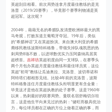
英超刮目相看。前次局势连拿月度最佳教练的是克
洛普（2019/20赛季），毕竟那个赛季利物浦是英
超冠军。这次呢？
2004年，藉藉无名的希腊队发清楚欧洲杯最大的黑
马奇观，打败东道主葡萄牙夺冠。19年后，类似
的“希腊神话”又在英超扮演。来自澳大利亚的希腊
裔移民教练波斯特科格鲁，带领失掉队魂凯恩的热
刺局势8场不败，以进球数优实力压阿森纳高居英
超榜首。
吉祥坊
英超初度由同一支球队，在赛季头
两个月包办英超月度最佳教练和最佳球员奖，这位
英超“初哥”教练让瓜迪奥拉、克洛普、波切蒂诺和
阿特塔们都相形见绌。比较4年前的克洛普，波斯
特科格鲁连任月度最佳教练头衔明显更有含金量：
毕竟这才是他在英超执教的处子赛季。这是1960年
以来，热刺最好的联赛局势。曼联名宿舒梅切尔坦
言，这是他生平向来见过的热刺：“健旺而极具统治
力，每位球员都在正确的方位上做着正确的事，而