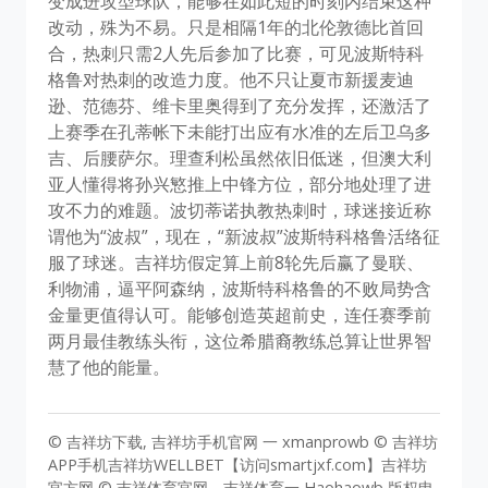
变成进攻型球队，能够在如此短的时刻内结束这种
改动，殊为不易。只是相隔1年的北伦敦德比首回
合，热刺只需2人先后参加了比赛，可见波斯特科
格鲁对热刺的改造力度。他不只让夏市新援麦迪
逊、范德芬、维卡里奥得到了充分发挥，还激活了
上赛季在孔蒂帐下未能打出应有水准的左后卫乌多
吉、后腰萨尔。理查利松虽然依旧低迷，但澳大利
亚人懂得将孙兴慜推上中锋方位，部分地处理了进
攻不力的难题。波切蒂诺执教热刺时，球迷接近称
谓他为“波叔”，现在，“新波叔”波斯特科格鲁活络征
服了球迷。吉祥坊假定算上前8轮先后赢了曼联、
利物浦，逼平阿森纳，波斯特科格鲁的不败局势含
金量更值得认可。能够创造英超前史，连任赛季前
两月最佳教练头衔，这位希腊裔教练总算让世界智
慧了他的能量。
© 吉祥坊下载, 吉祥坊手机官网 一 xmanprowb © 吉祥坊
APP手机吉祥坊WELLBET【访问smartjxf.com】吉祥坊
官方网 © 吉祥体育官网，吉祥体育一 Haohaowb 版权申