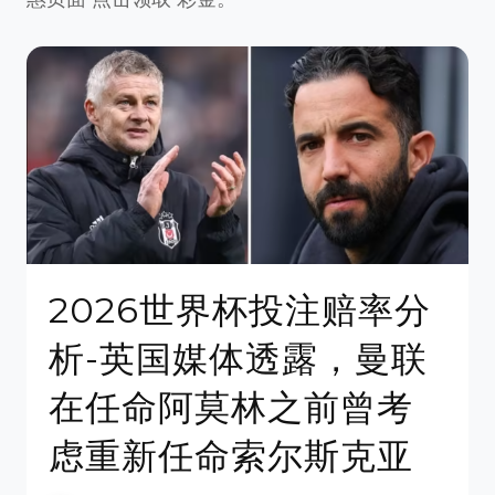
2026世界杯投注赔率分
析-英国媒体透露，曼联
在任命阿莫林之前曾考
虑重新任命索尔斯克亚