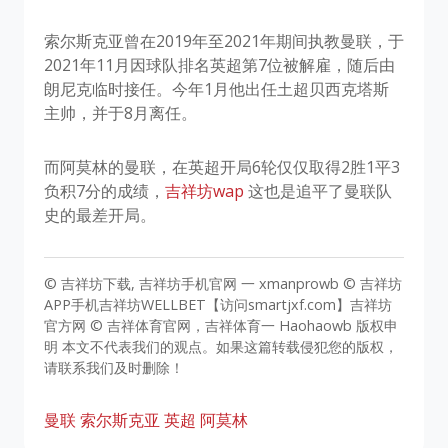
索尔斯克亚曾在2019年至2021年期间执教曼联，于
2021年11月因球队排名英超第7位被解雇，随后由
朗尼克临时接任。今年1月他出任土超贝西克塔斯
主帅，并于8月离任。
而阿莫林的曼联，在英超开局6轮仅仅取得2胜1平3
负积7分的成绩，
吉祥坊wap
这也是追平了曼联队
史的最差开局。
© 吉祥坊下载, 吉祥坊手机官网 一 xmanprowb © 吉祥坊
APP手机吉祥坊WELLBET【访问smartjxf.com】吉祥坊
官方网 © 吉祥体育官网，吉祥体育一 Haohaowb 版权申
明 本文不代表我们的观点。如果这篇转载侵犯您的版权，
请联系我们及时删除！
曼联
索尔斯克亚
英超
阿莫林