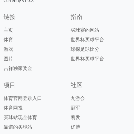
Currently v1.0.2.
链接
指南
主页
买球赛的网站
体育
世界杯买球平台
游戏
球探足球比分
图片
世界杯买球平台
吉祥独家奖金
项目
社区
体育官网登录入口
九游会
体育网投
冠军
买球站现金体育
凯发
靠谱的买球站
优博