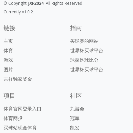
© Copyright
JXF2024
. All Rights Reserved
Currently v1.0.2.
链接
指南
主页
买球赛的网站
体育
世界杯买球平台
游戏
球探足球比分
图片
世界杯买球平台
吉祥独家奖金
项目
社区
体育官网登录入口
九游会
体育网投
冠军
买球站现金体育
凯发