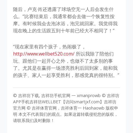
随后，卢克·肖还透露了球场空无一人后会发生什
么。“比赛结束后，我通常都会去做一个恢复性按
摩。有时候我会去泡冰浴，泡完就回家。我觉得我
现在晚上的生活跟五到十年前已经大不相同了！”
“现在家里有四个孩子，热闹极了，
http://www.wellbet520.com/
所以我除了陪他们
玩、跟他们一起开心之外，也做不了太多别的事
了。尤其是在赢得一场漂亮胜利后回到家，能和我
的孩子、家人一起享受胜利，那感觉真的很特别。”
© 吉祥坊下载, 吉祥坊手机官网 一 xmanprowb © 吉祥坊
APP手机吉祥坊WELLBET【访问smartjxf.com】吉祥坊
官方网 © 吉祥体育官网，吉祥体育一 Haohaowb 版权申
明 本文不代表我们的观点。如果这篇转载侵犯您的版权，
请联系我们及时删除！