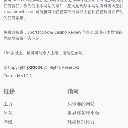
任何责任。作为使用本网站的条件，您同意免除本网站所有者因您在
xmanprowb.com
可能推荐的任何第三方网站上使用任何服务而产生
的任何索赔。
关联方披露：Sportsbook & Casino Review 可能会因访问体育博彩
网站而获得广告佣金。
18+岁以上。赌博可能令人上瘾，请理性参与。
© Copyright
JXF2024
. All Rights Reserved
Currently v1.0.2.
链接
指南
主页
买球赛的网站
体育
世界杯买球平台
游戏
球探足球比分