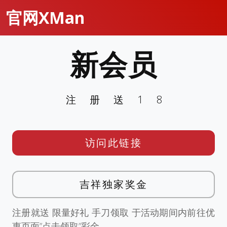
官网XMan
新会员
注册送18
访问此链接
吉祥独家奖金
注册就送 限量好礼 手刀领取 于活动期间内前往优
惠页面”点击领取”彩金。