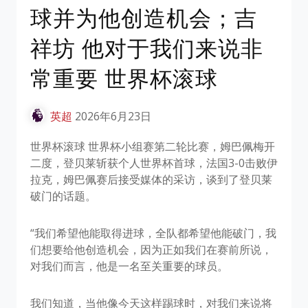
球并为他创造机会；吉
祥坊 他对于我们来说非
常重要 世界杯滚球
英超
2026年6月23日
世界杯滚球 世界杯小组赛第二轮比赛，姆巴佩梅开
二度，登贝莱斩获个人世界杯首球，法国3-0击败伊
拉克，姆巴佩赛后接受媒体的采访，谈到了登贝莱
破门的话题。
“我们希望他能取得进球，全队都希望他能破门，我
们想要给他创造机会，因为正如我们在赛前所说，
对我们而言，他是一名至关重要的球员。
我们知道，当他像今天这样踢球时，对我们来说将