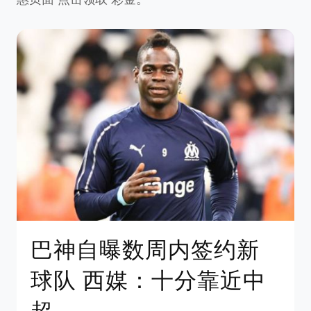
巴神自曝数周内签约新
球队 西媒：十分靠近中
超