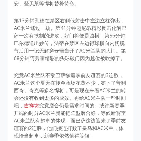
安、登贝莱等悍将替补待命。
第13分钟孔德在禁区右侧低射击中左边立柱弹出，
AC米兰逃过一劫。第41分钟迈尼昂精彩反击化解巴
萨一次有挟制的进攻，好门将便是凶横。第56分钟
巴尔德送出妙传，法蒂在禁区左边得球横向内切脱
节后用一记无解穿云箭轰开了AC米兰队的大门。第
68分钟阿劳霍精彩的头球破门因为越位被吹掉了。
究竟AC米兰队不敌巴萨惨遭季前友谊赛的3连败，
AC米兰这个夏天在转会商场花费不少，签下了普利
西奇、奇克等多名悍将，可是现在来看AC米兰的转
会还没有收到太多的成效。再给AC米兰队一些时间
吧，
吉祥坊
究竟磨合仍是需求时间的。或许新赛季
开端的时分AC米兰就能把阵型磨合好，等候新赛季
AC米兰队有超卓的体现。而巴萨这边迎来了季前友
谊赛的2连胜，他们接连打败了皇马和AC米兰，体
现恰当超卓，新赛季依然值得等候。