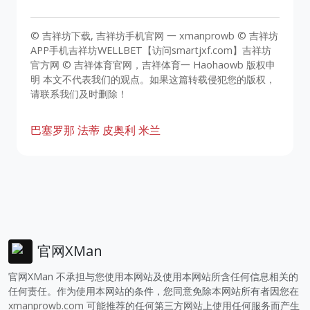
© 吉祥坊下载, 吉祥坊手机官网 一 xmanprowb © 吉祥坊
APP手机吉祥坊WELLBET【访问smartjxf.com】吉祥坊
官方网 © 吉祥体育官网，吉祥体育一 Haohaowb 版权申
明 本文不代表我们的观点。如果这篇转载侵犯您的版权，
请联系我们及时删除！
巴塞罗那
法蒂
皮奥利
米兰
官网XMan
官网XMan 不承担与您使用本网站及使用本网站所含任何信息相关的
任何责任。作为使用本网站的条件，您同意免除本网站所有者因您在
xmanprowb.com
可能推荐的任何第三方网站上使用任何服务而产生