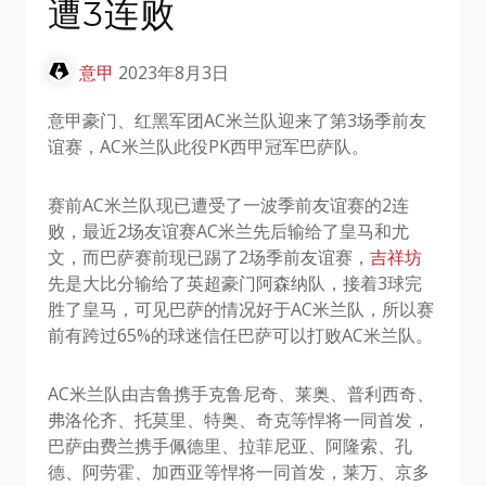
遭3连败
意甲
2023年8月3日
意甲豪门、红黑军团AC米兰队迎来了第3场季前友
谊赛，AC米兰队此役PK西甲冠军巴萨队。
赛前AC米兰队现已遭受了一波季前友谊赛的2连
败，最近2场友谊赛AC米兰先后输给了皇马和尤
文，而巴萨赛前现已踢了2场季前友谊赛，
吉祥坊
先是大比分输给了英超豪门阿森纳队，接着3球完
胜了皇马，可见巴萨的情况好于AC米兰队，所以赛
前有跨过65%的球迷信任巴萨可以打败AC米兰队。
AC米兰队由吉鲁携手克鲁尼奇、莱奥、普利西奇、
弗洛伦齐、托莫里、特奥、奇克等悍将一同首发，
巴萨由费兰携手佩德里、拉菲尼亚、阿隆索、孔
德、阿劳霍、加西亚等悍将一同首发，莱万、京多