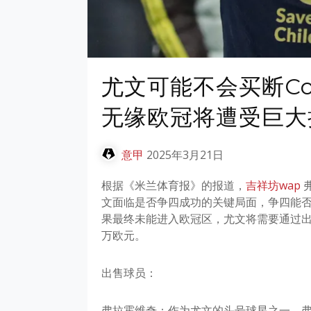
尤文可能不会买断Conc
无缘欧冠将遭受巨大
意甲
2025年3月21日
根据《米兰体育报》的报道，
吉祥坊wap
文面临是否争四成功的关键局面，争四能
果最终未能进入欧冠区，尤文将需要通过出
万欧元。
出售球员：
弗拉霍维奇：作为尤文的头号球星之一，