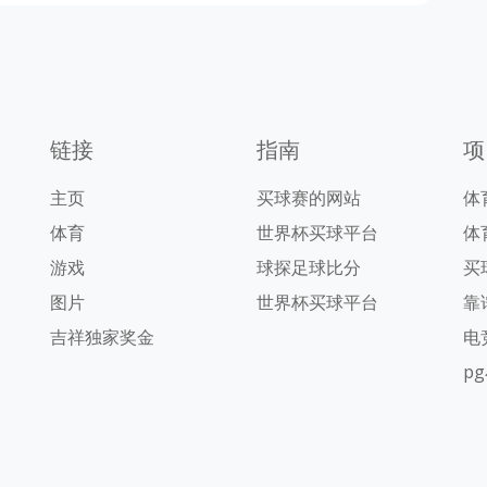
链接
指南
项
主页
买球赛的网站
体
体育
世界杯买球平台
体
游戏
球探足球比分
买
图片
世界杯买球平台
靠
吉祥独家奖金
电
p