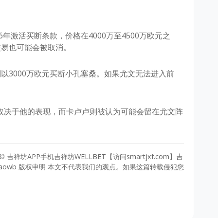
年激活买断条款，价格在4000万至4500万欧元之
交易也可能会被取消。
以3000万欧元买断小孔塞桑。如果尤文无法进入前
来取决于他的表现，而卡卢卢则被认为可能会留在尤文阵
© 吉祥坊APP手机吉祥坊WELLBET【访问smartjxf.com】吉
haowb 版权申明 本文不代表我们的观点。如果这篇转载侵犯您