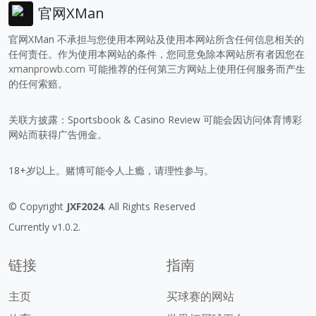
官网XMan
官网XMan 不承担与您使用本网站及使用本网站所含任何信息相关的
任何责任。作为使用本网站的条件，您同意免除本网站所有者因您在
xmanprowb.com
可能推荐的任何第三方网站上使用任何服务而产生
的任何索赔。
关联方披露：Sportsbook & Casino Review 可能会因访问体育博彩
网站而获得广告佣金。
18+岁以上。赌博可能令人上瘾，请理性参与。
© Copyright
JXF2024
. All Rights Reserved
Currently v1.0.2.
链接
指南
主页
买球赛的网站