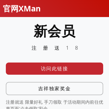
官网XMan
新会员
注册送18
访问此链接
吉祥独家奖金
注册就送 限量好礼 手刀领取 于活动期间内前往优
惠页面”点击领取”彩金。