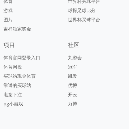
体育
世界杯买球平台
游戏
球探足球比分
图片
世界杯买球平台
吉祥独家奖金
项目
社区
体育官网登录入口
九游会
体育网投
冠军
买球站现金体育
凯发
靠谱的买球站
优博
电竞下注
开云
pg小游戏
万博