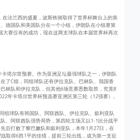
杯，在法兰西的盛夏，波斯铁骑取得了世界杯舞台上的第
队、德国队和美国队分在一个小组，伊朗队在小组赛第
那届大赛仅有的成功，现在这两支球队在本届世界杯再次
2年卡塔尔世预赛。作为亚洲足坛最强球队之一，伊朗队
在了C组，同组球队还有伊拉克队、巴林队、我国香
巴林队和伊拉克队，但其他6场竞赛悉数取胜，究竟8
022年卡塔尔世界杯预选赛亚洲区第三轮（12强赛）。
，同组球队有韩国队、阿联酋队、伊拉克队、叙利亚队
队、阿联酋队强势局势，第四轮主场又以1-1比分战平
先后打败了黎巴嫩队和叙利亚队，本年1月27日，在
7战取得6胜1平的佳绩，提前三轮出线，成为第一支征