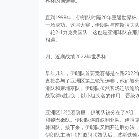
界杯的预选赛。
直到1998年，伊朗队时隔20年重返世界
一场成功。这届大赛，伊朗队与南斯拉夫
二轮2-1力克美国队，这也是亚洲球队在
相遇。
四、近期战绩2022年世界杯
早年几年，伊朗队首要竞赛都是在踢202
直接参与了亚洲区第二轮预选赛，他们被分
港队和柬埔寨队。伊朗队虽然客场连续输给
战取得6胜2负，以小组头名的作用，晋级2
亚洲区12强赛阶段，伊朗队被分在了A组
和黎巴嫩队。伊朗队连胜叙利亚队、伊拉克
韩国队。接下来，伊朗队又翻开连胜办法，
伊朗队主场1-0打败阿联酋队后，波斯铁骑