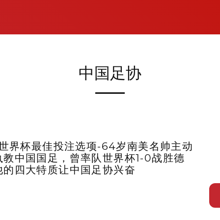
中国足协
6世界杯最佳投注选项-64岁南美名帅主动
执教中国国足，曾率队世界杯1-0战胜德
他的四大特质让中国足协兴奋