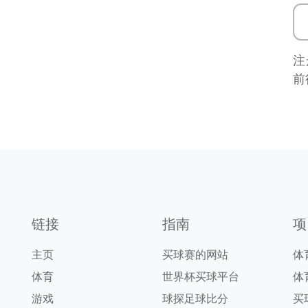
注
前
链接
指南
项
主页
买球赛的网站
体
体育
世界杯买球平台
体
游戏
球探足球比分
买