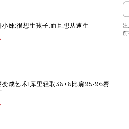
注
珊小妹:很想生孩子,而且想从速生
前
A
变成艺术!库里轻取36+6比肩95-96赛
丹
A