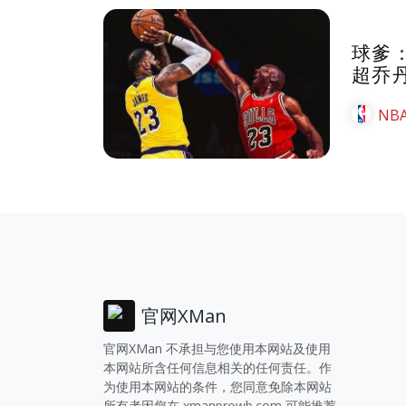
球爹
超乔
NB
官网XMan
官网XMan 不承担与您使用本网站及使用
本网站所含任何信息相关的任何责任。作
为使用本网站的条件，您同意免除本网站
所有者因您在
xmanprowb.com
可能推荐