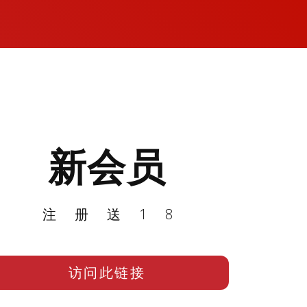
新会员
注册送18
访问此链接