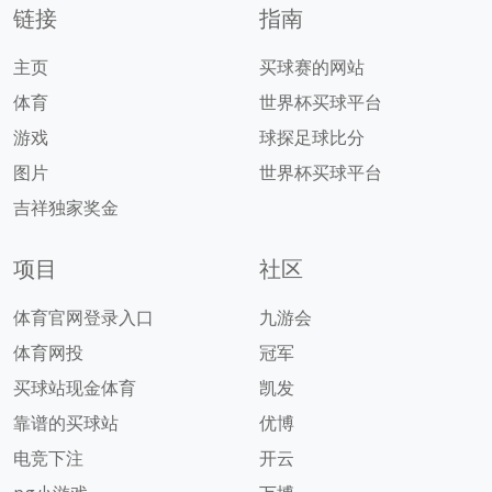
链接
指南
主页
买球赛的网站
体育
世界杯买球平台
游戏
球探足球比分
图片
世界杯买球平台
吉祥独家奖金
项目
社区
体育官网登录入口
九游会
体育网投
冠军
买球站现金体育
凯发
靠谱的买球站
优博
电竞下注
开云