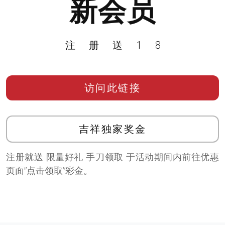
新会员
注册送18
访问此链接
吉祥独家奖金
注册就送 限量好礼 手刀领取 于活动期间内前往优惠
页面”点击领取”彩金。