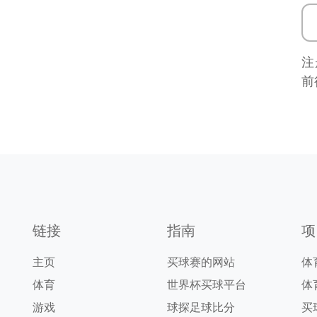
注
前
链接
指南
项
主页
买球赛的网站
体
体育
世界杯买球平台
体
游戏
球探足球比分
买