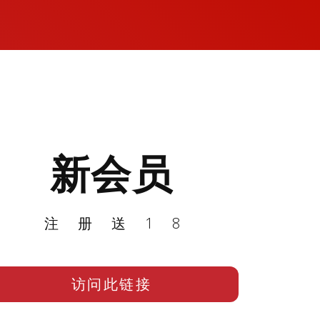
新会员
注册送18
访问此链接