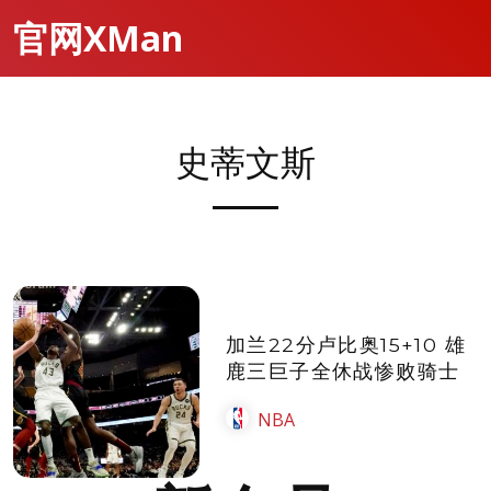
官网XMan
史蒂文斯
加兰22分卢比奥15+10 雄
鹿三巨子全休战惨败骑士
NBA