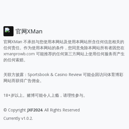
官网XMan
官网XMan 不承担与您使用本网站及使用本网站所含任何信息相关的
任何责任。作为使用本网站的条件，您同意免除本网站所有者因您在
xmanprowb.com
可能推荐的任何第三方网站上使用任何服务而产生
的任何索赔。
关联方披露：Sportsbook & Casino Review 可能会因访问体育博彩
网站而获得广告佣金。
18+岁以上。赌博可能令人上瘾，请理性参与。
© Copyright
JXF2024
. All Rights Reserved
Currently v1.0.2.