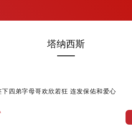
塔纳西斯
签下四弟字母哥欢欣若狂 连发保佑和爱心
A