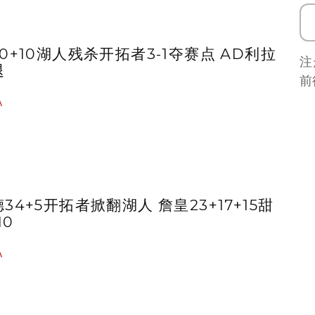
0+10湖人残杀开拓者3-1夺赛点 AD利拉
注
退
前
A
34+5开拓者掀翻湖人 詹皇23+17+15甜
10
A