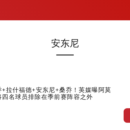
安东尼
乔+拉什福德+安东尼+桑乔！英媒曝阿莫
将四名球员排除在季前赛阵容之外
超