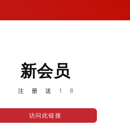
新会员
注册送18
访问此链接