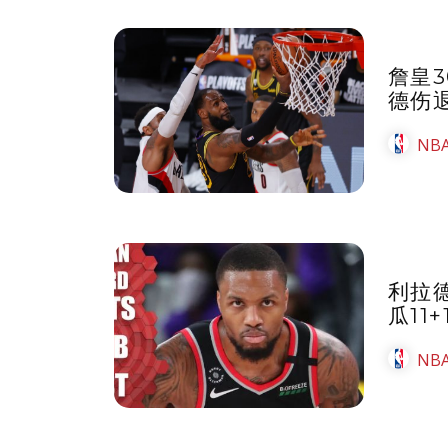
詹皇3
德伤
NB
利拉德
瓜11+
NB