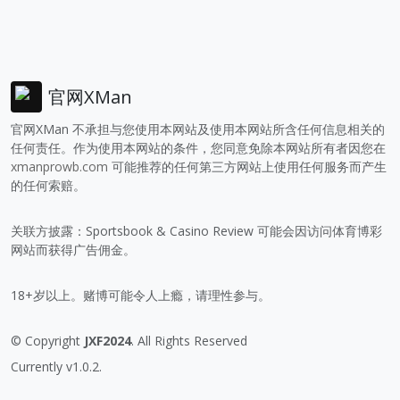
官网XMan
官网XMan 不承担与您使用本网站及使用本网站所含任何信息相关的
任何责任。作为使用本网站的条件，您同意免除本网站所有者因您在
xmanprowb.com
可能推荐的任何第三方网站上使用任何服务而产生
的任何索赔。
关联方披露：Sportsbook & Casino Review 可能会因访问体育博彩
网站而获得广告佣金。
18+岁以上。赌博可能令人上瘾，请理性参与。
© Copyright
JXF2024
. All Rights Reserved
Currently v1.0.2.