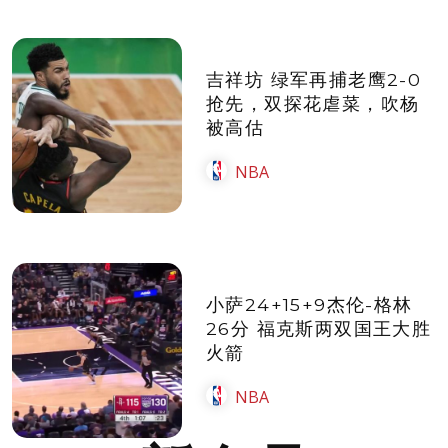
吉祥坊 绿军再捕老鹰2-0
抢先，双探花虐菜，吹杨
被高估
NBA
小萨24+15+9杰伦-格林
26分 福克斯两双国王大胜
火箭
NBA