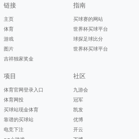
链接
指南
主页
买球赛的网站
体育
世界杯买球平台
游戏
球探足球比分
图片
世界杯买球平台
吉祥独家奖金
项目
社区
体育官网登录入口
九游会
体育网投
冠军
买球站现金体育
凯发
靠谱的买球站
优博
电竞下注
开云