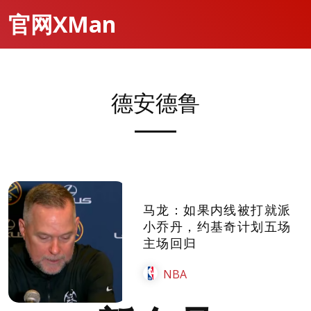
官网XMan
德安德鲁
马龙：如果内线被打就派
小乔丹，约基奇计划五场
主场回归
NBA