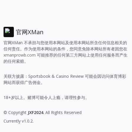
官网XMan
官网XMan 不承担与您使用本网站及使用本网站所含任何信息相关的
任何责任。作为使用本网站的条件，您同意免除本网站所有者因您在
xmanprowb.com
可能推荐的任何第三方网站上使用任何服务而产生
的任何索赔。
关联方披露：Sportsbook & Casino Review 可能会因访问体育博彩
网站而获得广告佣金。
18+岁以上。赌博可能令人上瘾，请理性参与。
© Copyright
JXF2024
. All Rights Reserved
Currently v1.0.2.