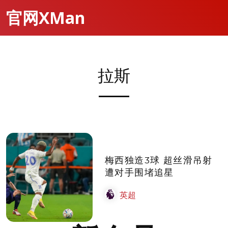
官网XMan
拉斯
梅西独造3球 超丝滑吊射
遭对手围堵追星
英超