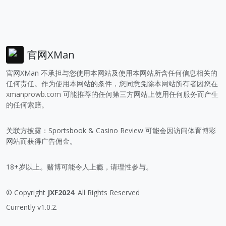
官网XMan
官网XMan 不承担与您使用本网站及使用本网站所含任何信息相关的
任何责任。作为使用本网站的条件，您同意免除本网站所有者因您在
xmanprowb.com
可能推荐的任何第三方网站上使用任何服务而产生
的任何索赔。
关联方披露：Sportsbook & Casino Review 可能会因访问体育博彩
网站而获得广告佣金。
18+岁以上。赌博可能令人上瘾，请理性参与。
© Copyright
JXF2024
. All Rights Reserved
Currently v1.0.2.