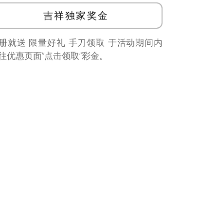
吉祥独家奖金
册就送 限量好礼 手刀领取 于活动期间内
往优惠页面”点击领取”彩金。