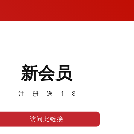
新会员
注册送18
访问此链接