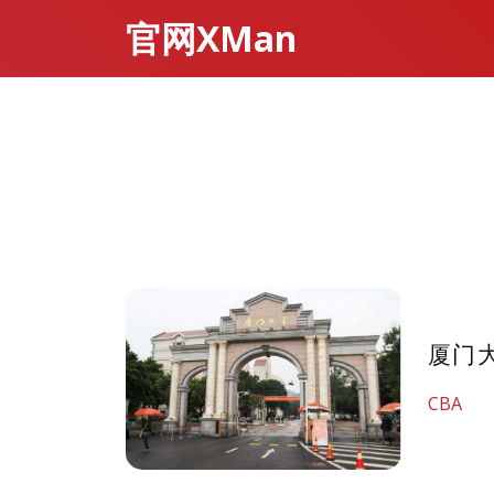
官网XMan
厦门
CBA