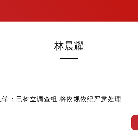
林晨耀
大学：已树立调查组 将依规依纪严肃处理