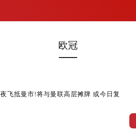
欧冠
深夜飞抵曼市!将与曼联高层摊牌 或今日复
超