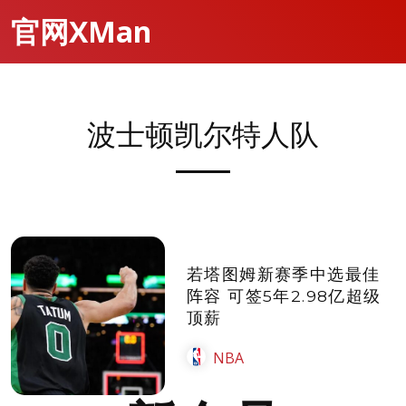
官网XMan
波士顿凯尔特人队
若塔图姆新赛季中选最佳
阵容 可签5年2.98亿超级
顶薪
NBA