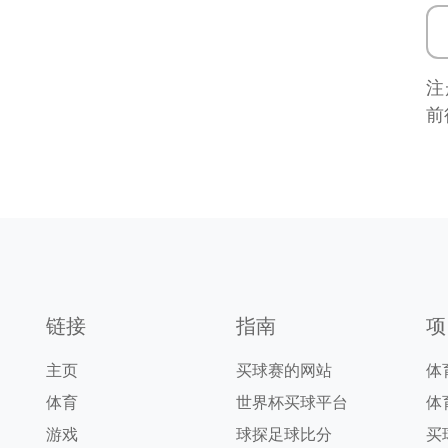
注
前
链接
指南
项
主页
买球赛的网站
体
体育
世界杯买球平台
体
游戏
球探足球比分
买