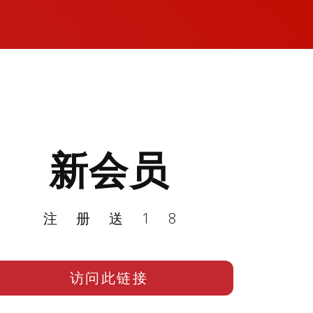
新会员
注册送18
访问此链接