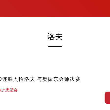
洛夫
19连胜奥恰洛夫 与樊振东会师决赛
年东京奥运会