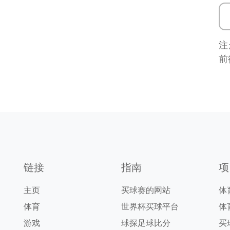
注
前
链接
指南
项
主页
买球赛的网站
体
体育
世界杯买球平台
体
游戏
球探足球比分
买