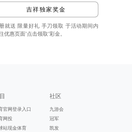
吉祥独家奖金
册就送 限量好礼 手刀领取 于活动期间内
往优惠页面”点击领取”彩金。
目
社区
育官网登录入口
九游会
育网投
冠军
球站现金体育
凯发