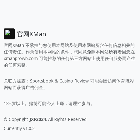
官网XMan
官网XMan 不承担与您使用本网站及使用本网站所含任何信息相关的
任何责任。作为使用本网站的条件，您同意免除本网站所有者因您在
xmanprowb.com
可能推荐的任何第三方网站上使用任何服务而产生
的任何索赔。
关联方披露：Sportsbook & Casino Review 可能会因访问体育博彩
网站而获得广告佣金。
18+岁以上。赌博可能令人上瘾，请理性参与。
© Copyright
JXF2024
. All Rights Reserved
Currently v1.0.2.