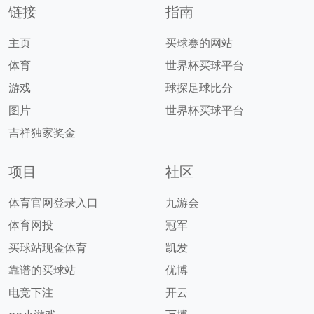
链接
指南
主页
买球赛的网站
体育
世界杯买球平台
游戏
球探足球比分
图片
世界杯买球平台
吉祥独家奖金
项目
社区
体育官网登录入口
九游会
体育网投
冠军
买球站现金体育
凯发
靠谱的买球站
优博
电竞下注
开云