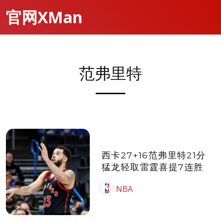
官网XMan
范弗里特
西卡27+16范弗里特21分
猛龙轻取雷霆喜提7连胜
NBA