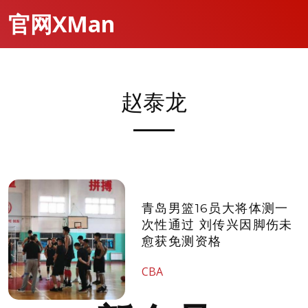
官网XMan
赵泰龙
青岛男篮16员大将体测一
次性通过 刘传兴因脚伤未
愈获免测资格
CBA