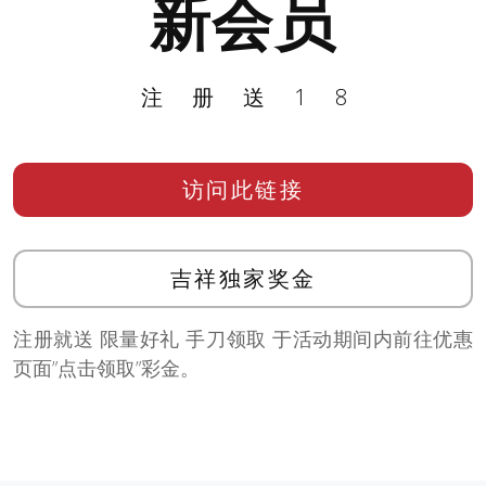
新会员
注册送18
访问此链接
吉祥独家奖金
注册就送 限量好礼 手刀领取 于活动期间内前往优惠
页面”点击领取”彩金。