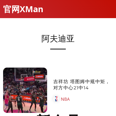
官网XMan
阿夫迪亚
吉祥坊 塔图姆中规中矩，
对方中心21中14
NBA