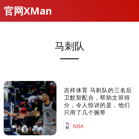
官网XMan
马刺队
吉祥体育 马刺队的三名后
卫默契配合，帮助文班得
分，令人惊讶的是，他们
只用了几个腕带
NBA