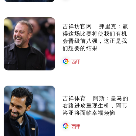
吉祥坊官网 – 弗里克：赢
得这场比赛将使我们有机
会晋级前八强，这正是我
们想要的结果
西甲
吉祥体育 – 阿斯：皇马的
右路进攻重现生机，阿韦
洛亚将面临幸福烦恼
西甲