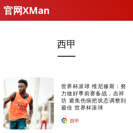
官网XMan
西甲
世界杯滚球 维尼修斯：努
力做好季前赛备战，吉祥
坊 避免伤病把状态调整到
最佳 世界杯滚球
西甲