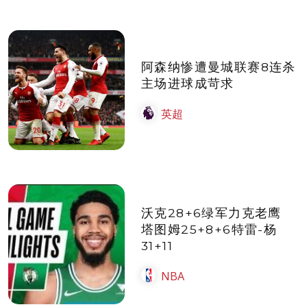
阿森纳惨遭曼城联赛8连杀
主场进球成苛求
英超
沃克28+6绿军力克老鹰
塔图姆25+8+6特雷-杨
31+11
NBA