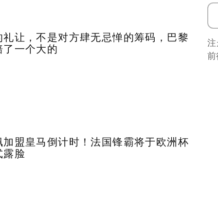
的礼让，不是对方肆无忌惮的筹码，巴黎
注
赔了一个大的
前
甲
佩加盟皇马倒计时！法国锋霸将于欧洲杯
式露脸
甲