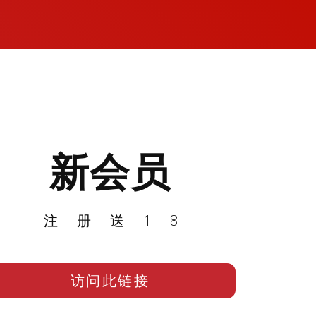
新会员
注册送18
访问此链接