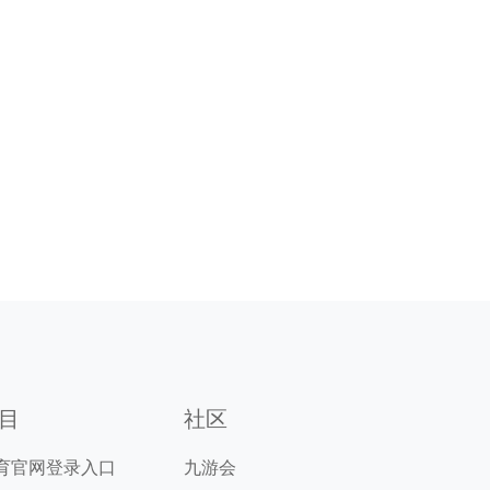
目
社区
育官网登录入口
九游会