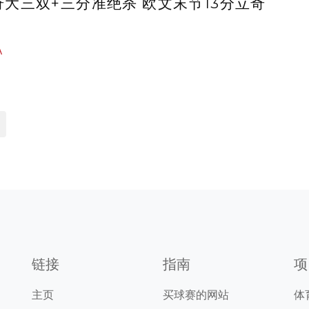
奇大三双+三分准绝杀 欧文末节13分立奇
A
链接
指南
项
主页
买球赛的网站
体