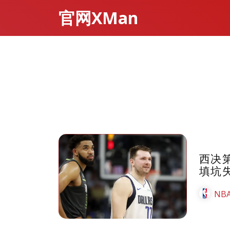
官网XMan
西决
填坑
NB