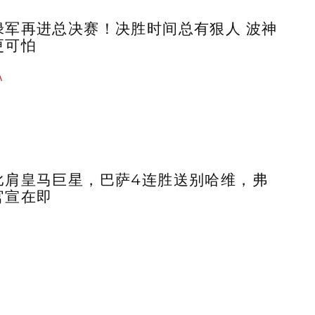
绿军再进总决赛！决胜时间总有狠人 波神
更可怕
A
比肩皇马巨星，巴萨4连胜送别哈维，弗
官宣在即
甲