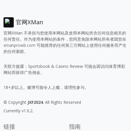
官网XMan
官网XMan 不承担与您使用本网站及使用本网站所含任何信息相关的
任何责任。作为使用本网站的条件，您同意免除本网站所有者因您在
xmanprowb.com
可能推荐的任何第三方网站上使用任何服务而产生
的任何索赔。
关联方披露：Sportsbook & Casino Review 可能会因访问体育博彩
网站而获得广告佣金。
18+岁以上。赌博可能令人上瘾，请理性参与。
© Copyright
JXF2024
. All Rights Reserved
Currently v1.0.2.
链接
指南