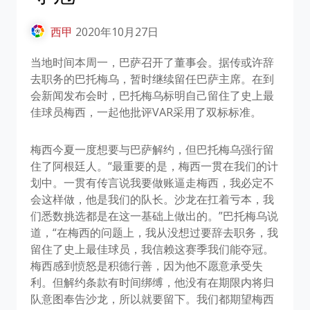
西甲
2020年10月27日
当地时间本周一，巴萨召开了董事会。据传或许辞
去职务的巴托梅乌，暂时继续留任巴萨主席。在到
会新闻发布会时，巴托梅乌标明自己留住了史上最
佳球员梅西，一起他批评VAR采用了双标标准。
梅西今夏一度想要与巴萨解约，但巴托梅乌强行留
住了阿根廷人。“最重要的是，梅西一贯在我们的计
划中。一贯有传言说我要做账逼走梅西，我必定不
会这样做，他是我们的队长。沙龙在扛着亏本，我
们悉数挑选都是在这一基础上做出的。”巴托梅乌说
道，“在梅西的问题上，我从没想过要辞去职务，我
留住了史上最佳球员，我信赖这赛季我们能夺冠。
梅西感到愤怒是积德行善，因为他不愿意承受失
利。但解约条款有时间绑缚，他没有在期限内将归
队意图奉告沙龙，所以就要留下。我们都期望梅西