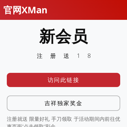
官网XMan
新会员
注册送18
访问此链接
吉祥独家奖金
注册就送 限量好礼 手刀领取 于活动期间内前往优
惠页面”点击领取”彩金。