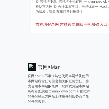
© 吉祥坊下载, 吉祥坊手机官网 一 xmanprowb 
祥坊官方网 © 吉祥体育官网，吉祥体育一 Hao
的版权，请联系我们及时删除！
吉祥坊登录网
吉祥官网总站
手机登录入口
官网XMan
官网XMan 不承担与您使用本网站及使用
本网站所含任何信息相关的任何责任。作
为使用本网站的条件，您同意免除本网站
所有者因您在
xmanprowb.com
可能推荐
的任何第三方网站上使用任何服务而产生
的任何索赔。