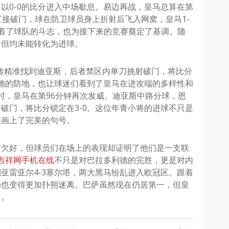
以0-0的比分进入中场歇息。易边再战，皇马总算在第
直接破门，球在防卫球员身上折射后飞入网窝，皇马1-
着了球队的斗志，也为接下来的竞赛奠定了基调。随
，但均未能转化为进球。
长传精准找到迪亚斯，后者禁区内单刀挑射破门，将比分
利德的防地，也让球迷们看到了皇马在进攻端的多样性和
毕时，皇马在第96分钟再次发威。迪亚斯中路分球，恩
破门，将比分锁定在3-0。这位年青小将的进球不只是
胜画上了完美的句号。
与欠好，但球员们在场上的表现却证明了他们是一支联
吉祥网手机在线
不只是对巴拉多利德的完胜，更是对内
亚雷亚尔4-3塞尔塔，两大黑马纷乱进入欧冠区。跟着
局也变得更加扑朔迷离。巴萨虽然现在仍居第一，但皇
力。