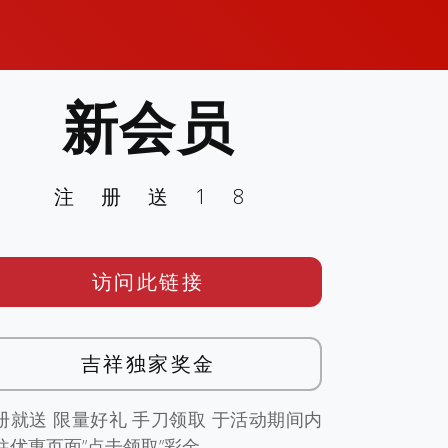
新会员
注册送18
访问此链接
吉祥独家奖金
册就送 限量好礼 手刀领取 于活动期间内
往优惠页面”点击领取”彩金。