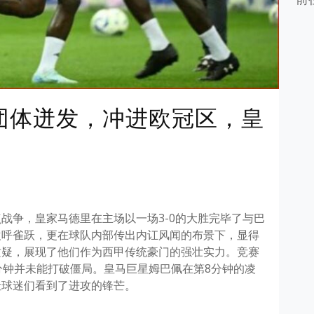
团体迸发，冲进欧冠区，皇
战争，皇家马德里在主场以一场3-0的大胜完毕了与巴
欢呼雀跃，更在球队内部传出内讧风闻的布景下，显得
质疑，展现了他们作为西甲传统豪门的强壮实力。竞赛
分钟并未能打破僵局。皇马巨星姆巴佩在第8分钟的凌
让球迷们看到了进攻的锋芒。