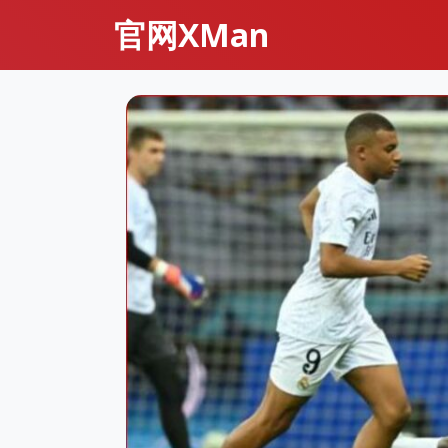
官网XMan