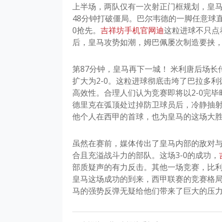
上半场，两队仅有一次射正门框规划，皇马
48分钟打破僵局。巴尔韦德的一脚任意球
0抢先。
吉祥坊手机官网迪
这粒进球不只点
后，皇马攻势如潮，姆巴佩屡次制造要挟
第87分钟，皇马再下一城！ 米利唐后场
扩大为2-0。这粒进球彻底击垮了巴拉多
高效性。合理人们认为竞赛即将以2-0完
德里克在弧顶处过掉防卫球员后，冷静抽射
他个人在西甲的首球，也为皇马的这场大
虽然在赛前，媒体传出了皇马内部的敌对
合且充溢战斗力的部队。这场3-0的成功，
部质疑声的有力反击。其他一场竞赛，比利
皇马这场成功的到来，西甲联赛的竞赛格
马的强势反弹无疑给他们带来了巨大的压