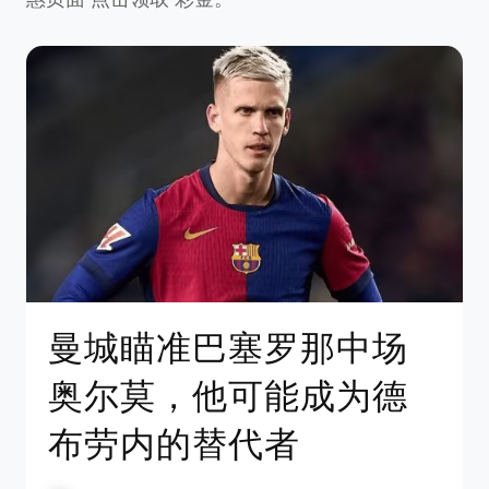
曼城瞄准巴塞罗那中场
奥尔莫，他可能成为德
布劳内的替代者