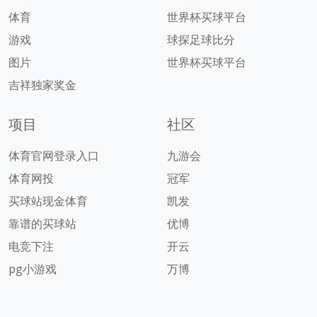
体育
世界杯买球平台
游戏
球探足球比分
图片
世界杯买球平台
吉祥独家奖金
项目
社区
体育官网登录入口
九游会
体育网投
冠军
买球站现金体育
凯发
靠谱的买球站
优博
电竞下注
开云
pg小游戏
万博