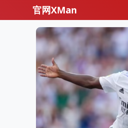
官网XMan